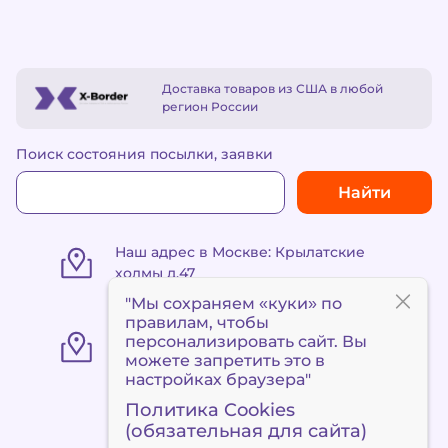
Доставка товаров из США в любой
регион России
Поиск состояния посылки, заявки
Найти
Наш адрес в Москве: Крылатские
холмы д.47
"Мы сохраняем «куки» по
правилам
, чтобы
«Пункт выдачи Метро
персонализировать сайт. Вы
«Сокольники» ул. Маленковская 32,
можете запретить это в
стр. 3
настройках браузера"
Политика Cookies
(обязательная для сайта)
+7 495 120 90 94