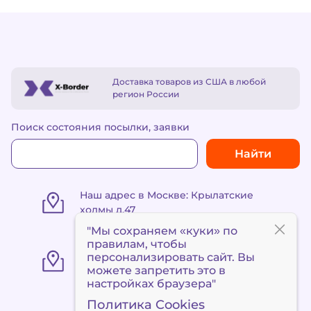
Доставка товаров из США в любой
регион России
Поиск состояния посылки, заявки
Найти
Наш адрес в Москве: Крылатские
холмы д.47
"Мы сохраняем «куки» по
правилам
, чтобы
«Пункт выдачи Метро
персонализировать сайт. Вы
«Сокольники» ул. Маленковская 32,
можете запретить это в
стр. 3
настройках браузера"
Политика Cookies