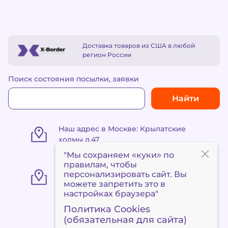
Доставка товаров из США в любой
регион России
Поиск состояния посылки, заявки
Найти
Наш адрес в Москве: Крылатские
холмы д.47
"Мы сохраняем «куки» по
правилам
, чтобы
«Пункт выдачи Метро
персонализировать сайт. Вы
«Сокольники» ул. Маленковская 32,
можете запретить это в
стр. 3
настройках браузера"
Политика Cookies
(обязательная для сайта)
+7 495 120 90 94