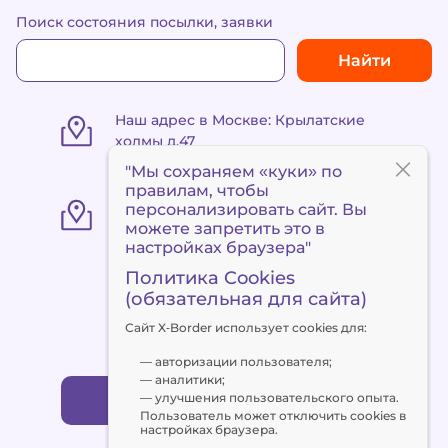
Поиск состояния посылки, заявки
Найти
Наш адрес в Москве: Крылатские
холмы д.47
"Мы сохраняем «куки» по
правилам
, чтобы
«Пункт выдачи Метро
персонализировать сайт. Вы
«Сокольники» ул. Маленковская 32,
можете запретить это в
стр. 3
настройках браузера"
Политика Cookies
(обязательная для сайта)
+7 495 120 90 94
Сайт X‑Border использует cookies для:
client@x-border.ru
— авторизации пользователя;
— аналитики;
— улучшения пользовательского опыта.
Заказать обратный звонок
Пользователь может отключить cookies в
настройках браузера.