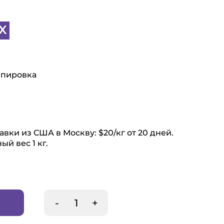
X
ипировка
вки из США в Москву: $20/кг от 20 дней.
й вес 1 кг.
-
+