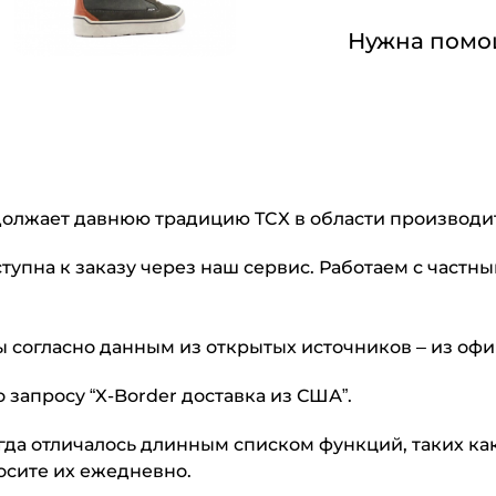
Нужна помо
родолжает давнюю традицию TCX в области производи
ступна к заказу через наш сервис. Работаем с част
согласно данным из открытых источников – из офици
запросу “X-Border доставка из США”.
егда отличалось длинным списком функций, таких к
осите их ежедневно.