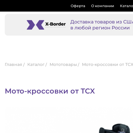
Оферта
О компании
Катало
Доставка товаров из СШ
в любой регион России
Главная
Каталог
Мототовары
Мото-кроссовки от TC
Мото-кроссовки от TCX