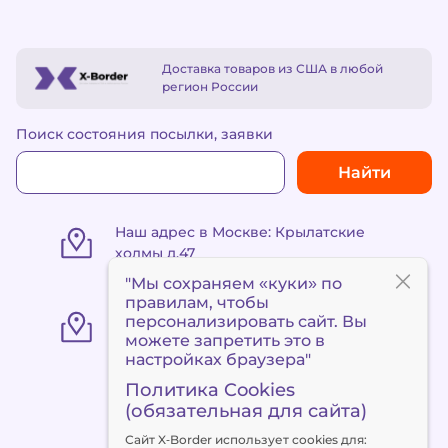
Доставка товаров из США в любой
регион России
Поиск состояния посылки, заявки
Найти
Наш адрес в Москве: Крылатские
холмы д.47
"Мы сохраняем «куки» по
правилам
, чтобы
«Пункт выдачи Метро
персонализировать сайт. Вы
«Сокольники» ул. Маленковская 32,
можете запретить это в
стр. 3
настройках браузера"
Политика Cookies
(обязательная для сайта)
+7 495 120 90 94
Сайт X‑Border использует cookies для:
client@x-border.ru