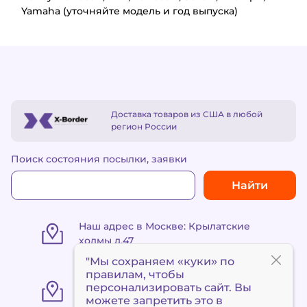
Yamaha (уточняйте модель и год выпуска)
Доставка товаров из США в любой
регион России
Поиск состояния посылки, заявки
Найти
Наш адрес в Москве: Крылатские
холмы д.47
"Мы сохраняем «куки» по
правилам
, чтобы
«Пункт выдачи Метро
персонализировать сайт. Вы
«Сокольники» ул. Маленковская 32,
можете запретить это в
стр. 3