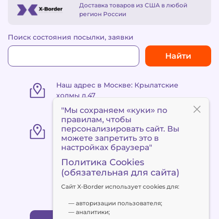
Доставка товаров из США в любой
регион России
Поиск состояния посылки, заявки
Найти
Наш адрес в Москве: Крылатские
холмы д.47
"Мы сохраняем «куки» по
правилам
, чтобы
«Пункт выдачи Метро
персонализировать сайт. Вы
«Сокольники» ул. Маленковская 32,
можете запретить это в
стр. 3
настройках браузера"
Политика Cookies
(обязательная для сайта)
+7 495 120 90 94
Сайт X‑Border использует cookies для:
client@x-border.ru
— авторизации пользователя;
— аналитики;