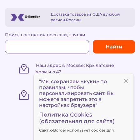
Доставка товаров из США в любой
регион России
Поиск состояния посылки, заявки
Найти
Наш адрес в Москве: Крылатские
холмы д.47
"Мы сохраняем «куки» по
правилам
, чтобы
«Пункт выдачи Метро
персонализировать сайт. Вы
«Сокольники» ул. Маленковская 32,
можете запретить это в
стр. 3
настройках браузера"
Политика Cookies
(обязательная для сайта)
+7 495 120 90 94
Сайт X‑Border использует cookies для:
client@x-border.ru