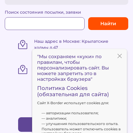
Поиск состояния посылки, заявки
Найти
Наш адрес в Москве: Крылатские
холмы д.47
"Мы сохраняем «куки» по
правилам
, чтобы
«Пункт выдачи Метро
персонализировать сайт. Вы
«Сокольники» ул. Маленковская 32,
можете запретить это в
стр. 3
настройках браузера"
Политика Cookies
(обязательная для сайта)
+7 495 120 90 94
Сайт X‑Border использует cookies для:
client@x-border.ru
— авторизации пользователя;
— аналитики;
— улучшения пользовательского опыта.
Заказать обратный звонок
Пользователь может отключить cookies в