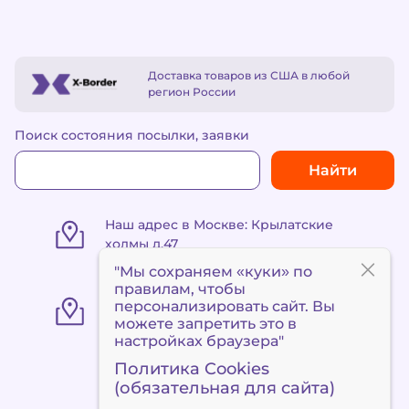
Доставка товаров из США в любой
регион России
Поиск состояния посылки, заявки
Найти
Наш адрес в Москве: Крылатские
холмы д.47
"Мы сохраняем «куки» по
правилам
, чтобы
«Пункт выдачи Метро
персонализировать сайт. Вы
«Сокольники» ул. Маленковская 32,
можете запретить это в
стр. 3
настройках браузера"
Политика Cookies
(обязательная для сайта)
+7 495 120 90 94