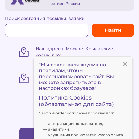
регион России
Поиск состояния посылки, заявки
Найти
Наш адрес в Москве: Крылатские
холмы д.47
"Мы сохраняем «куки» по
правилам
, чтобы
«Пункт выдачи Метро
персонализировать сайт. Вы
«Сокольники» ул. Маленковская 32,
можете запретить это в
стр. 3
настройках браузера"
Политика Cookies
(обязательная для сайта)
+7 495 120 90 94
Сайт X‑Border использует cookies для:
client@x-border.ru
— авторизации пользователя;
— аналитики;
— улучшения пользовательского опыта.
Заказать обратный звонок