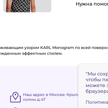
Нужна помо
аживающим узором KARL Monogram по всей поверхно
нужденным эффектным стилем.
"Мы сох
чтобы п
можете з
браузер
Наш адрес в Москве: Крылатские
холмы д.47
Политика 