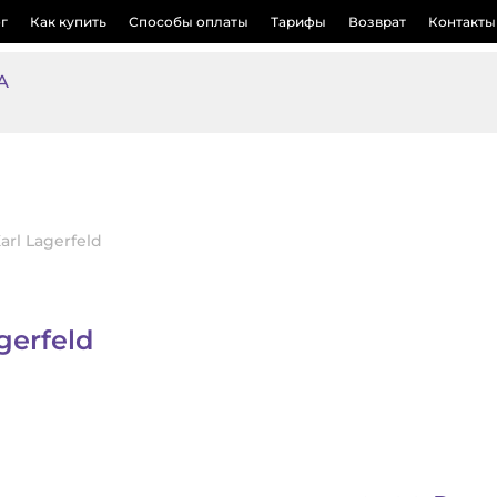
г
Как купить
Способы оплаты
Тарифы
Возврат
Контакты
А
rl Lagerfeld
gerfeld