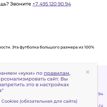
щь? Звоните
+7 495 120 90 94
сти. Эта футболка большого размера из 100%
раняем «куки» по
правилам
,
ерсонализировать сайт. Вы
апретить это в настройках
а"
+7 495 120 90 94
Cookies (обязательная для сайта)
client@x-border.ru