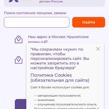
регион России
Поиск состояния посылки, заявки
Найти
Наш адрес в Москве: Крылатские
холмы д.47
"Мы сохраняем «куки» по
правилам
, чтобы
«Пункт выдачи Метро
персонализировать сайт. Вы
«Сокольники» ул. Маленковская 32,
можете запретить это в
стр. 3
настройках браузера"
Политика Cookies
(обязательная для сайта)
+7 495 120 90 94
Сайт X‑Border использует cookies для:
client@x-border.ru
— авторизации пользователя;
— аналитики;
— улучшения пользовательского опыта.
Заказать обратный звонок
Пользователь может отключить cookies в