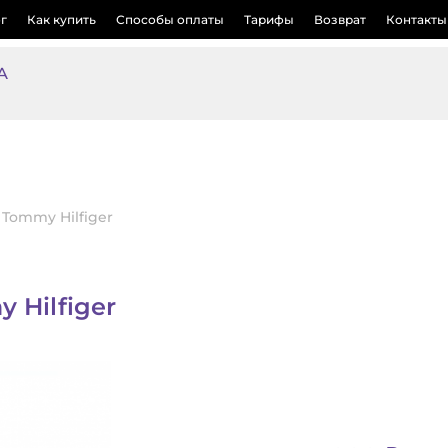
г
Как купить
Способы оплаты
Тарифы
Возврат
Контакты
А
Tommy Hilfiger
 Hilfiger