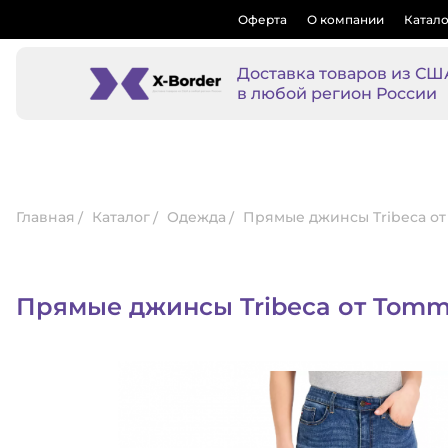
Оферта
О компании
Катало
Доставка товаров из СШ
в любой регион России
Главная
Каталог
Одежда
Прямые джинсы Tribeca от 
Прямые джинсы Tribeca от Tommy