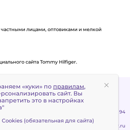
 с частными лицами, оптовиками и мелкой
иального сайта Tommy Hilfiger.
раняем «куки» по
правилам
,
ерсонализировать сайт. Вы
апретить это в настройках
а"
+7 495 120 90 94
Cookies (обязательная для сайта)
client@x-border.ru