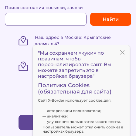
Поиск состояния посылки, заявки
Найти
Наш адрес в Москве: Крылатские
холмы д.47
"Мы сохраняем «куки» по
правилам
, чтобы
«Пункт выдачи Метро
персонализировать сайт. Вы
«Сокольники» ул. Маленковская 32,
можете запретить это в
стр. 3
настройках браузера"
Политика Cookies
(обязательная для сайта)
+7 495 120 90 94
Сайт X‑Border использует cookies для:
client@x-border.ru
— авторизации пользователя;
— аналитики;
— улучшения пользовательского опыта.
Заказать обратный звонок
Пользователь может отключить cookies в
настройках браузера.