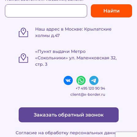
Найти
Наш адрес в Москве: Крылатские
холмы д.47
"Мы сохраняем «куки» по
правилам
, чтобы
«Пункт выдачи Метро
персонализировать сайт. Вы
«Сокольники» ул. Маленковская 32,
можете запретить это в
стр. 3
настройках браузера"
Политика Cookies
(обязательная для сайта)
+7 495 120 90 94
Сайт X‑Border использует cookies для:
client@x-border.ru
— авторизации пользователя;
— аналитики;
— улучшения пользовательского опыта.
Заказать обратный звонок
Пользователь может отключить cookies в
настройках браузера.
Согласие на обработку персональных данных