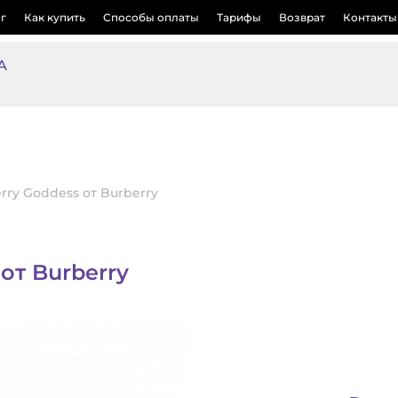
г
Как купить
Способы оплаты
Тарифы
Возврат
Контакты
А
rry Goddess от Burberry
от Burberry