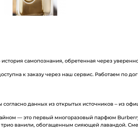
о история самопознания, обретенная через увереннос
доступна к заказу через наш сервис. Работаем по д
 согласно данных из открытых источников – из офиц
зайном — это первый многоразовый парфюм Burberry
 трио ванили, обогащенным сияющей лавандой. Сме