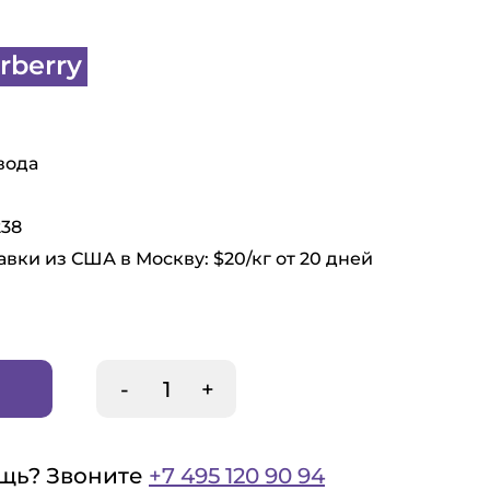
rberry
вода
238
авки из США в Москву: $20/кг от 20 дней
-
+
щь? Звоните
+7 495 120 90 94