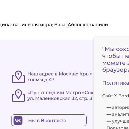
дина: ванильная икра; База: Абсолют ванили
"Мы сох
чтобы п
можете з
браузер
Наш адрес в Москве: Крылатские
холмы д.47
Политика 
«Пункт выдачи Метро «Сокольники»
Сайт X‑Bord
ул. Маленковская 32, стр. 3
— автори
— аналит
мы в Вконтакте
— улучше
Пользова