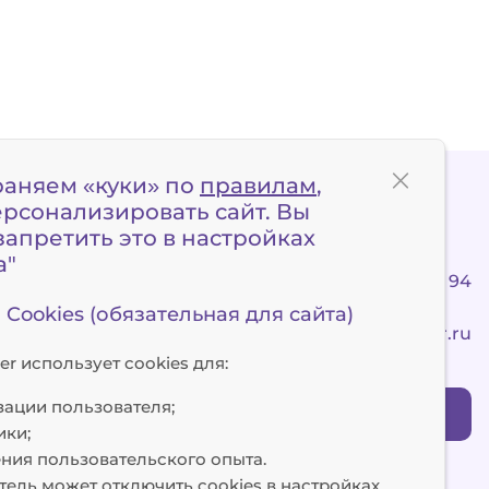
раняем «куки» по
правилам
,
ерсонализировать сайт. Вы
апретить это в настройках
а"
+7 495 120 90 94
Cookies (обязательная для сайта)
client@x-border.ru
er использует cookies для:
зации пользователя;
Заказать обратный звонок
ики;
ния пользовательского опыта.
тель может отключить cookies в настройках